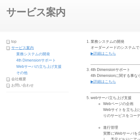
サービス案内
top
業務システムの開発
オーダーメードのシステムで
サービス案内
▶詳細はこちら
業務システムの開発
4th Dimensionサポート
Webサーバの立ち上げ支援
4th Dimensionサポート
その他
4th Dimensionに関する
会社概要
▶詳細はこちら
お問い合わせ
webサーバ立ち上げ支援
Webページの企画
Webサイトを立ち
りのサービスをコー
進行管理
実際にWebサーバ
し、予定どおりにア